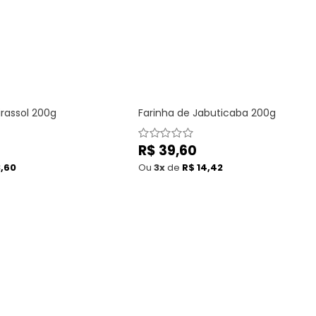
irassol 200g
Farinha de Jabuticaba 200g
Preço
R$ 39,60
normal
3,60
Ou
3x
de
R$ 14,42