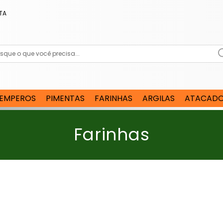
TA
EMPEROS
PIMENTAS
FARINHAS
ARGILAS
ATACAD
C
Farinhas
o
l
e
ç