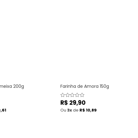
ã
o
:
Ameixa 200g
Farinha de Amora 150g
Preço
R$ 29,90
normal
,61
Ou
3x
de
R$ 10,89