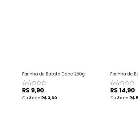
Farinha de Batata Doce 250g
Farinha de Be
Preço
R$ 9,90
Preço
R$ 14,90
normal
normal
Ou
3x
de
R$ 3,60
Ou
3x
de
R$ 