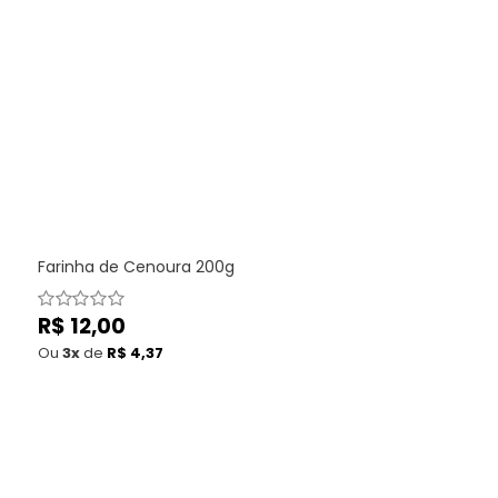
Farinha de Cenoura 200g
Preço
R$ 12,00
normal
Ou
3x
de
R$ 4,37