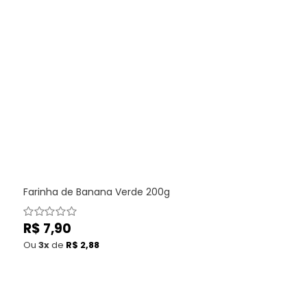
Farinha de Banana Verde 200g
Preço
R$ 7,90
normal
Ou
3x
de
R$ 2,88