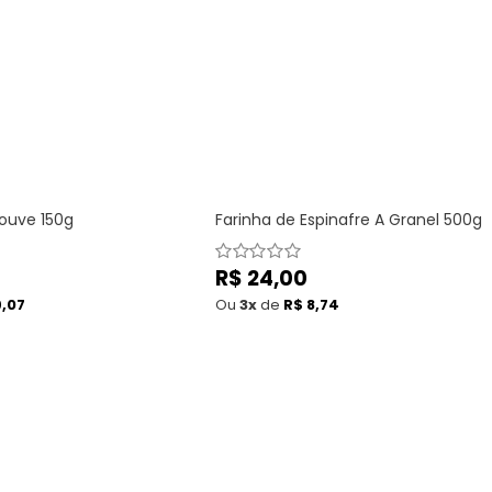
ouve 150g
Farinha de Espinafre A Granel 500g
Preço
R$ 24,00
normal
9,07
Ou
3x
de
R$ 8,74