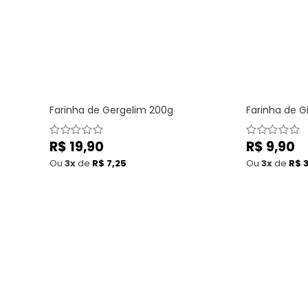
Farinha de Gergelim 200g
Farinha de G
Preço
R$ 19,90
Preço
R$ 9,90
normal
normal
Ou
3x
de
R$ 7,25
Ou
3x
de
R$ 