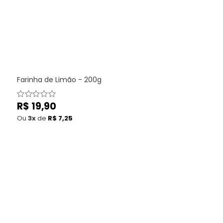
Farinha de Limão - 200g
Preço
R$ 19,90
normal
Ou
3x
de
R$ 7,25