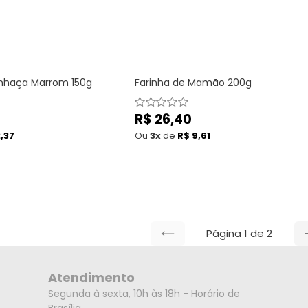
inhaça Marrom 150g
Farinha de Mamão 200g
Preço
R$ 26,40
normal
,37
Ou
3x
de
R$ 9,61
Página 1 de 2
PÁGINA
ANTERIOR
Atendimento
Segunda à sexta, 10h às 18h - Horário de