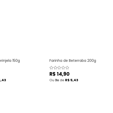
rinjela 150g
Farinha de Beterraba 200g
Preço
R$ 14,90
normal
5,43
Ou
3x
de
R$ 5,43