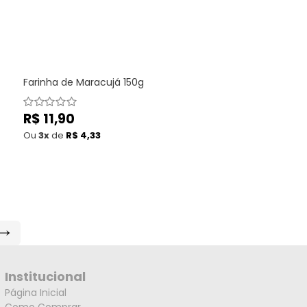
Farinha de Maracujá 150g
Preço
R$ 11,90
normal
Ou
3x
de
R$ 4,33
PRÓXIMA
PÁGINA
Institucional
Página Inicial