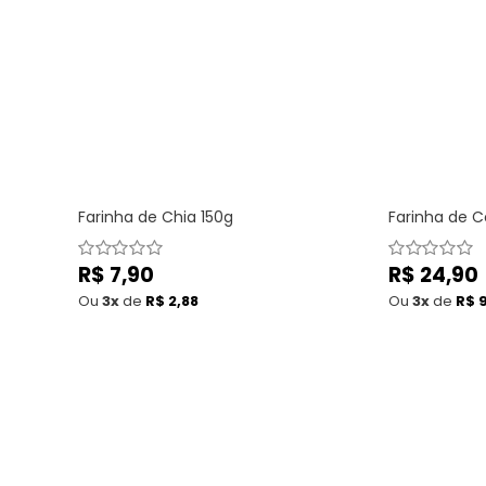
Farinha de Chia 150g
Farinha de C
Preço
R$ 7,90
Preço
R$ 24,90
normal
normal
Ou
3x
de
R$ 2,88
Ou
3x
de
R$ 