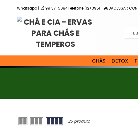
Pular
Whatsapp (12) 99137-5084
Telefone (12) 3951-1988
ACESSAR CON
para
o
conteúdo
CHÁS
DETOX
T
25 produto