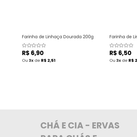
Farinha de Linhaça Dourada 200g
Farinha de L
Preço
R$ 6,90
Preço
R$ 6,50
normal
normal
Ou
3x
de
R$ 2,51
Ou
3x
de
R$ 2
CHÁ E CIA - ERVAS