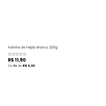
Farinha de Feijão Branco 200g
Preço
R$ 11,90
normal
Ou
3x
de
R$ 4,33