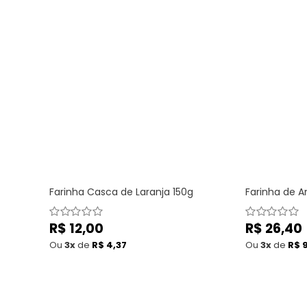
Farinha Casca de Laranja 150g
Farinha de 
Preço
R$ 12,00
Preço
R$ 26,40
normal
normal
Ou
3x
de
R$ 4,37
Ou
3x
de
R$ 9