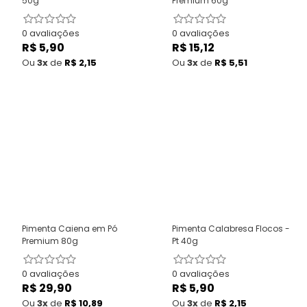
50g
Premium 60g
0 avaliações
0 avaliações
R$ 5,90
Preço
R$ 15,12
Preço
normal
normal
Ou
3x
de
R$ 2,15
Ou
3x
de
R$ 5,51
Pimenta Caiena em Pó
Pimenta Calabresa Flocos -
Premium 80g
Pt 40g
0 avaliações
0 avaliações
R$ 29,90
Preço
R$ 5,90
Preço
normal
normal
Ou
3x
de
R$ 10,89
Ou
3x
de
R$ 2,15