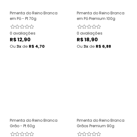
Pimenta do Reino Branca
Pimenta do Reino Branca
em Pó - Pt 70g
em Pó Premium 100g
0 avaliações
0 avaliações
R$ 12,90
Preço
R$ 18,90
Preço
normal
normal
Ou
3x
de
R$ 4,70
Ou
3x
de
R$ 6,88
Pimenta do Reino Branca
Pimenta do Reino Branca
Grão - Pt 60g
Grãos Premium 90g