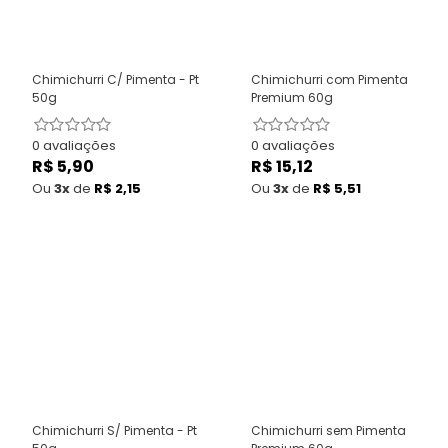
Chimichurri C/ Pimenta - Pt
Chimichurri com Pimenta
50g
Premium 60g
0 avaliações
0 avaliações
R$ 5,90
Preço
R$ 15,12
Preço
normal
normal
Ou
3x
de
R$ 2,15
Ou
3x
de
R$ 5,51
Chimichurri S/ Pimenta - Pt
Chimichurri sem Pimenta