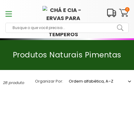
Pular
para
0
o
conteúdo
C
Produtos Naturais Pimentas
o
l
e
Organizar Por:
28 produto
ç
ã
o
: