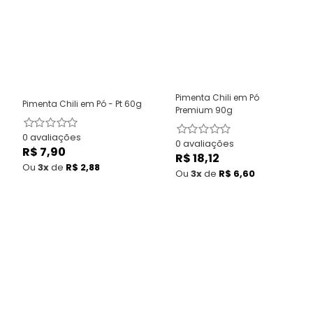
Pimenta Chili em Pó
Pimenta Chili em Pó - Pt 60g
Premium 90g
0 avaliações
0 avaliações
R$ 7,90
Preço
R$ 18,12
Preço
normal
Ou
3x
de
R$ 2,88
normal
Ou
3x
de
R$ 6,60