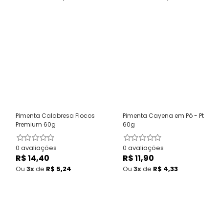
Pimenta Calabresa Flocos
Pimenta Cayena em Pó - Pt
Premium 60g
60g
0 avaliações
0 avaliações
R$ 14,40
Preço
R$ 11,90
Preço
normal
normal
Ou
3x
de
R$ 5,24
Ou
3x
de
R$ 4,33