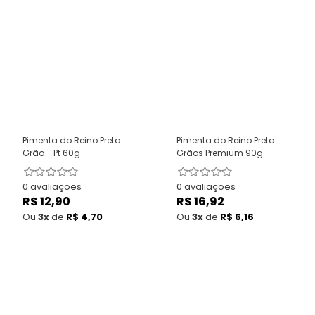
Pimenta do Reino Preta
Pimenta do Reino Preta
Grão - Pt 60g
Grãos Premium 90g
0 avaliações
0 avaliações
R$ 12,90
Preço
R$ 16,92
Preço
normal
normal
Ou
3x
de
R$ 4,70
Ou
3x
de
R$ 6,16