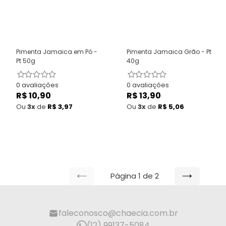
Pimenta Jamaica em Pó -
Pimenta Jamaica Grão - Pt
Pt 50g
40g
0 avaliações
0 avaliações
R$ 10,90
Preço
R$ 13,90
Preço
normal
normal
Ou
3x
de
R$ 3,97
Ou
3x
de
R$ 5,06
Página 1 de 2
PÁGINA
PRÓXIMA
ANTERIOR
PÁGINA
faleconosco@chaecia.com.br
(12) 99137-5084