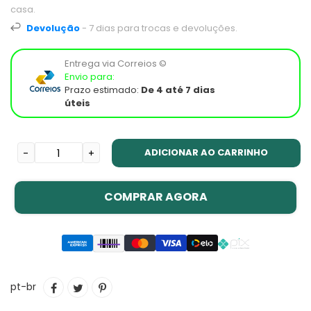
casa.
Devolução
- 7 dias para trocas e devoluções.
Entrega via Correios ©
Envio para:
Prazo estimado:
De 4 até 7 dias
úteis
ADICIONAR AO CARRINHO
-
+
COMPRAR AGORA
Adicionando
COMPARTILHAR
TUITAR
INCLUIR
pt-br
o
NO
COMO
produto