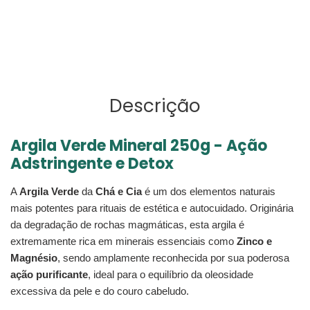
FACEBOOK
PIN
ao
NO
seu
PINTEREST
carrinho
Descrição
Argila Verde Mineral 250g - Ação
Adstringente e Detox
A
Argila Verde
da
Chá e Cia
é um dos elementos naturais
mais potentes para rituais de estética e autocuidado. Originária
da degradação de rochas magmáticas, esta argila é
extremamente rica em minerais essenciais como
Zinco e
Magnésio
, sendo amplamente reconhecida por sua poderosa
ação purificante
, ideal para o equilíbrio da oleosidade
excessiva da pele e do couro cabeludo.