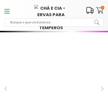
Pular
para
0
o
conteúdo