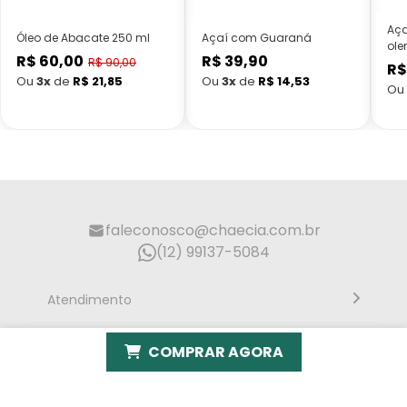
Aça
Óleo de Abacate 250 ml
Açaí com Guaraná
ole
R$ 60,00
R$ 39,90
Preço
Preço
R$ 90,00
R$
Preço
normal
normal
Ou
3x
de
R$ 21,85
Ou
3x
de
R$ 14,53
Ou
promocional
faleconosco@chaecia.com.br
(12) 99137-5084
Atendimento
Segunda à sexta, 10h às 18h - Horário de Brasília
Endereço
COMPRAR AGORA
Rua Alberto Caieiro nº23 - Bairro Villa Branca - Cidade
Institucional
Jacareí - SP CEP: 12301-080
Mídias Sociais