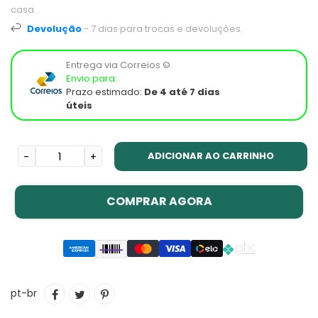
casa.
Devolução
- 7 dias para trocas e devoluções.
Entrega via Correios ©
Envio para:
Prazo estimado:
De 4 até 7 dias
úteis
ADICIONAR AO CARRINHO
-
+
COMPRAR AGORA
Adicionando
COMPARTILHAR
TUITAR
INCLUIR
pt-br
o
NO
COMO
produto