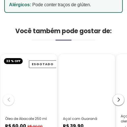
Alérgicos:
Pode conter traços de glúten.
Você também pode gostar de:
33 % OFF
ESGOTADO
Aça
Óleo de Abacate 250 ml
Açaí com Guaraná
ole
R$ 60,00
R$ 39,90
Preço
Preço
R$ 90,00