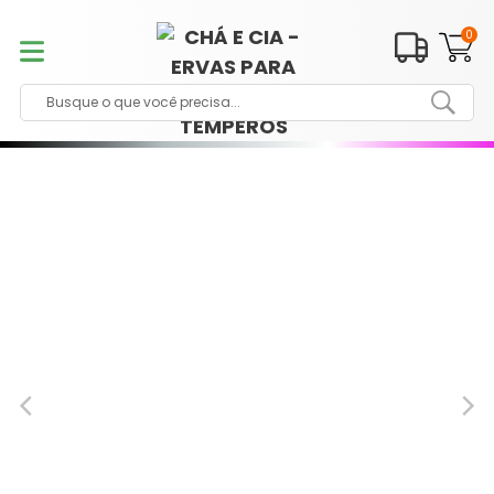
Pular
para
0
o
conteúdo