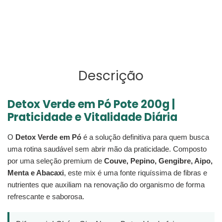
FACEBOOK
PIN
ao
NO
seu
PINTEREST
carrinho
Descrição
Detox Verde em Pó Pote 200g |
Praticidade e Vitalidade Diária
O
Detox Verde em Pó
é a solução definitiva para quem busca
uma rotina saudável sem abrir mão da praticidade. Composto
por uma seleção premium de
Couve, Pepino, Gengibre, Aipo,
Menta e Abacaxi
, este mix é uma fonte riquíssima de fibras e
nutrientes que auxiliam na renovação do organismo de forma
refrescante e saborosa.