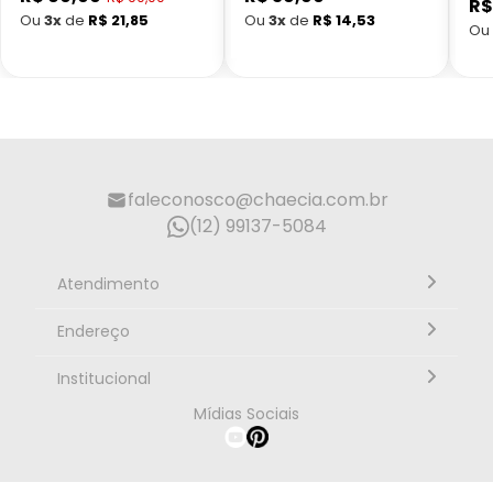
R$
Preço
normal
normal
Ou
3x
de
R$ 21,85
Ou
3x
de
R$ 14,53
Ou
promocional
faleconosco@chaecia.com.br
(12) 99137-5084
Atendimento
Segunda à sexta, 10h às 18h - Horário de Brasília
Endereço
Rua Alberto Caieiro nº23 - Bairro Villa Branca - Cidade
Institucional
Jacareí - SP CEP: 12301-080
Mídias Sociais
Página Inicial
Como Comprar
Política de Envio