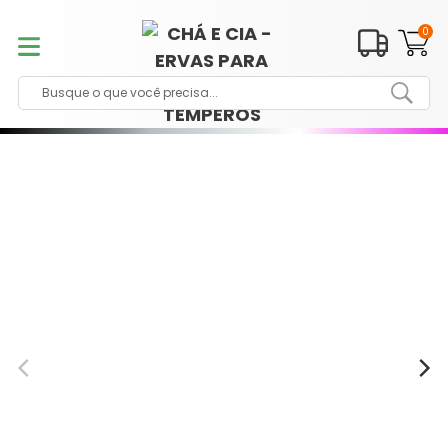
Pular
para
0
o
conteúdo