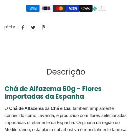
Adicionando
COMPARTILHAR
TUITAR
INCLUIR
pt-br
o
NO
COMO
produto
FACEBOOK
PIN
ao
NO
seu
PINTEREST
carrinho
Descrição
Chá de Alfazema 60g - Flores
Importadas da Espanha
O
Chá de Alfazema
da
Chá e Cia
, também amplamente
conhecido como Lavanda, é produzido com flores selecionadas
importadas diretamente da Espanha. Originária da região do
Mediterrâneo, esta planta subarbustiva é mundialmente famosa