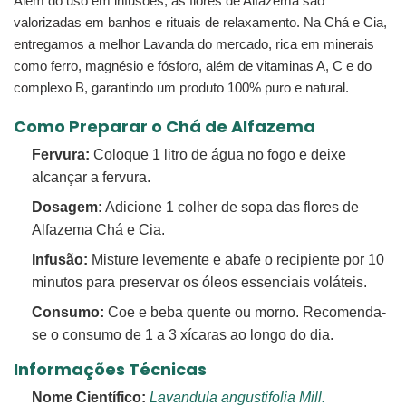
Além do uso em infusões, as flores de Alfazema são
valorizadas em banhos e rituais de relaxamento. Na Chá e Cia,
entregamos a melhor Lavanda do mercado, rica em minerais
como ferro, magnésio e fósforo, além de vitaminas A, C e do
complexo B, garantindo um produto 100% puro e natural.
Como Preparar o Chá de Alfazema
Fervura:
Coloque 1 litro de água no fogo e deixe
alcançar a fervura.
Dosagem:
Adicione 1 colher de sopa das flores de
Alfazema Chá e Cia.
Infusão:
Misture levemente e abafe o recipiente por 10
minutos para preservar os óleos essenciais voláteis.
Consumo:
Coe e beba quente ou morno. Recomenda-
se o consumo de 1 a 3 xícaras ao longo do dia.
Informações Técnicas
Nome Científico:
Lavandula angustifolia Mill.