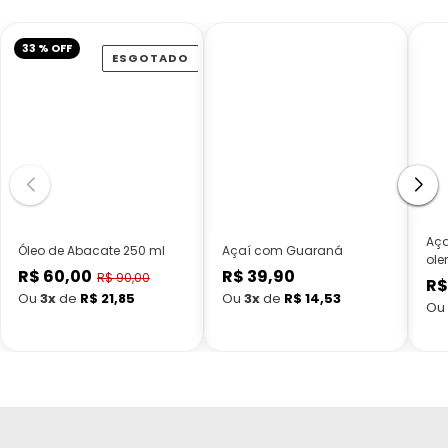
33 % OFF
ESGOTADO
Aça
Óleo de Abacate 250 ml
Açaí com Guaraná
ole
R$ 60,00
R$ 39,90
Preço
Preço
R$ 90,00
R$
Preço
normal
normal
Ou
3x
de
R$ 21,85
Ou
3x
de
R$ 14,53
Ou
promocional