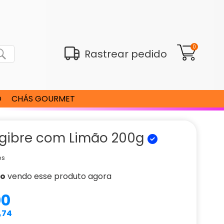
0
Rastrear pedido
O
CHÁS GOURMET
gibre com Limão 200g
es
ão
vendo esse produto agora
00
,74