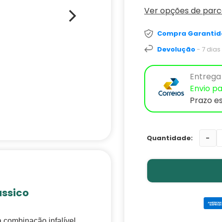
Ver opções de par
Compra Garantid
Devolução
- 7 dia
Entrega 
Envio pa
Prazo e
-
ássico
 combinação infalível