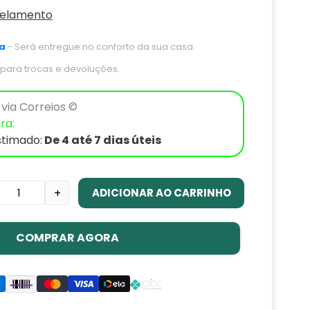
celamento
a
- Será entregue no conforto da sua casa.
s para trocas e devoluções.
via Correios ©
ra:
stimado:
De 4 até 7 dias úteis
ADICIONAR AO CARRINHO
+
COMPRAR AGORA