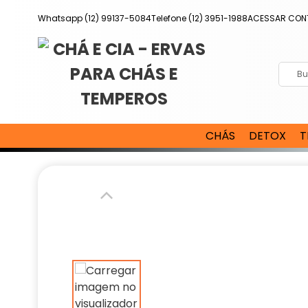
Pular
Whatsapp (12) 99137-5084
Telefone (12) 3951-1988
ACESSAR CON
para
o
conteúdo
CHÁS
DETOX
T