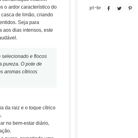
Adicionando
COMPARTIL
TUITAR
IN
 o ardor característico do
pt-br
o
NO
C
 casca de limão, criando
produto
FACEBOOK
PI
entidos. Seja para
ao
N
a aos dias intensos, este
seu
PI
audável.
carrinho
 selecionado e flocos
a pureza. O pote de
s aromas cítricos
a da raiz e o toque cítrico
.
ar no bem-estar diário,
ação.