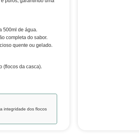
 e puros, garantindo uma
ra 500ml de água.
ção completa do sabor.
icioso quente ou gelado.
 (flocos da casca).
a integridade dos flocos