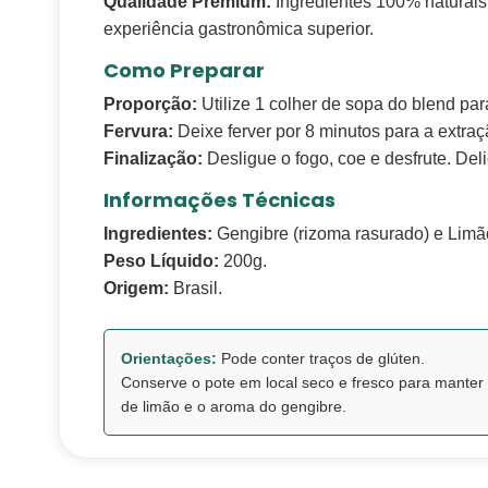
Qualidade Premium:
Ingredientes 100% naturais
experiência gastronômica superior.
Como Preparar
Proporção:
Utilize 1 colher de sopa do blend pa
Fervura:
Deixe ferver por 8 minutos para a extra
Finalização:
Desligue o fogo, coe e desfrute. Del
Informações Técnicas
Ingredientes:
Gengibre (rizoma rasurado) e Limão
Peso Líquido:
200g.
Origem:
Brasil.
Orientações:
Pode conter traços de glúten.
Conserve o pote em local seco e fresco para manter 
de limão e o aroma do gengibre.