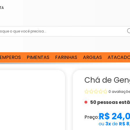
TA
EMPEROS
PIMENTAS
FARINHAS
ARGILAS
ATACAD
Chá de Gen
0 avaliaçõ
50 pessoas est
R$ 24,
Preço:
ou
3x
de
R$ 8