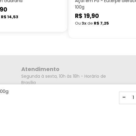
m Guaraná
Açaí em Pó - Euterpe olerac
100g
,90
Preço
R$ 19,90
e
R$ 14,53
normal
Ou
3x
de
R$ 7,25
Atendimento
Segunda à sexta, 10h às 18h - Horário de
Brasília
Endereço
200g
-
Rua Alberto Caieiro nº23 - Bairro Villa Branca
- Cidade Jacareí - SP CEP: 12301-080
Mídias Sociais
Formas de pagamento