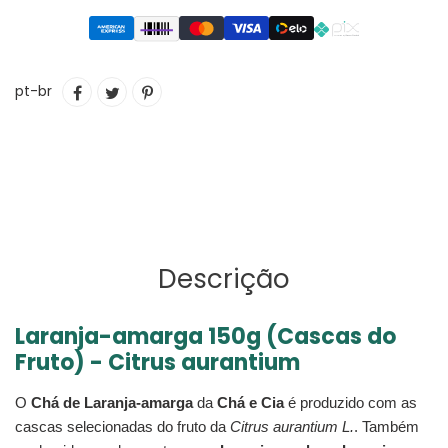
Adicionando
COMPARTILHAR
TUITAR
INCLUIR
pt-br
o
NO
COMO
produto
FACEBOOK
PIN
ao
NO
seu
PINTEREST
carrinho
Descrição
Laranja-amarga 150g (Cascas do
Fruto) - Citrus aurantium
O
Chá de Laranja-amarga
da
Chá e Cia
é produzido com as
cascas selecionadas do fruto da
Citrus aurantium L.
. Também