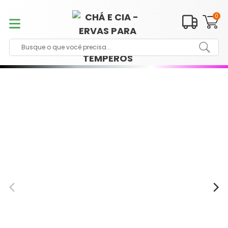
Pular
para
0
o
conteúdo