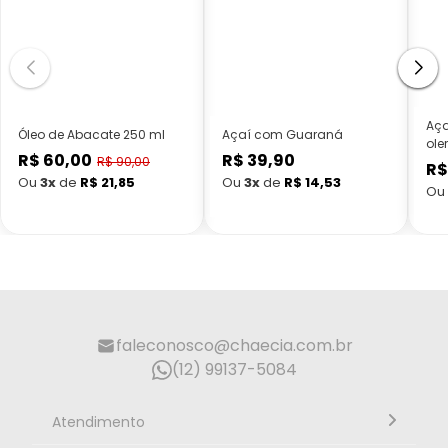
Aça
Óleo de Abacate 250 ml
Açaí com Guaraná
ole
R$ 60,00
R$ 39,90
Preço
Preço
R$ 90,00
R$
Preço
normal
normal
Ou
3x
de
R$ 21,85
Ou
3x
de
R$ 14,53
Ou
promocional
faleconosco@chaecia.com.br
(12) 99137-5084
Atendimento