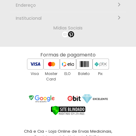
Segunda à sexta, 10h às 18h - Horário de Brasília
Endereço
Rua Alberto Caieiro nº23 - Bairro Villa Branca - Cidade
Institucional
Jacareí - SP CEP: 12301-080
Mídias Sociais
Página Inicial
Como Comprar
Política de Envio
Política de Reembolso
Formas de pagamento
Política de Privacidade
Atacado de Chás e Temperos
Quem Somos
Visa
Master
ELO
Boleto
Pix
Card
Contato
Troca e Devoluções
Chá e Cia - Loja Online de Ervas Medicinais,