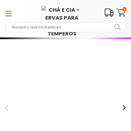
Pular
para
0
o
conteúdo