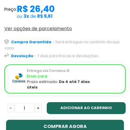
R$ 26,40
Preço:
ou
3x
de
R$ 9,61
Ver opções de parcelamento
Compra Garantida
- Será entregue no conforto da sua
casa.
Devolução
- 7 dias para trocas e devoluções.
Entrega via Correios ©
Envio para:
Prazo estimado:
De 4 até 7 dias
úteis
ADICIONAR AO CARRINHO
-
+
COMPRAR AGORA