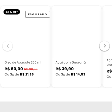
33 % OFF
ESGOTADO
Aça
Óleo de Abacate 250 ml
Açaí com Guaraná
ole
R$ 60,00
R$ 39,90
Preço
Preço
R$ 90,00
R$
Preço
normal
normal
Ou
3x
de
R$ 21,85
Ou
3x
de
R$ 14,53
Ou
promocional