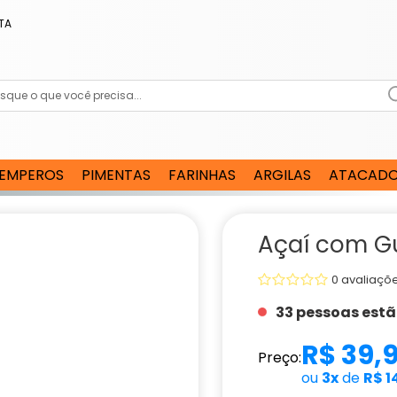
TA
EMPEROS
PIMENTAS
FARINHAS
ARGILAS
ATACAD
Açaí com 
0 avaliaçõ
33 pessoas est
R$ 39,
Preço:
ou
3x
de
R$ 1