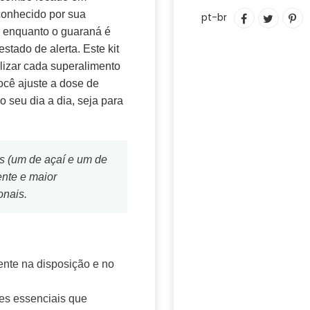
Adicionando
COMPARTIL
TUITAR
IN
conhecido por sua
pt-br
o
NO
C
, enquanto o guaraná é
produto
FACEBOOK
PI
stado de alerta. Este kit
ao
N
ilizar cada superalimento
seu
PI
ocê ajuste a dose de
carrinho
 seu dia a dia, seja para
is (um de açaí e um de
ente e maior
onais.
ente na disposição e no
tes essenciais que