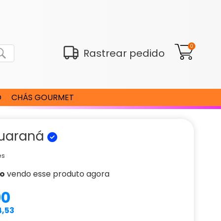
0
Rastrear pedido
O
CHÁS GOURMET
Guaraná
es
ão
vendo esse produto agora
90
4,53