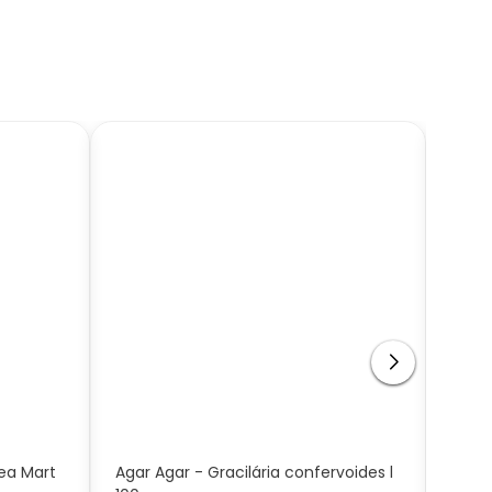
ea Mart
Agar Agar - Gracilária confervoides l
Alcaç