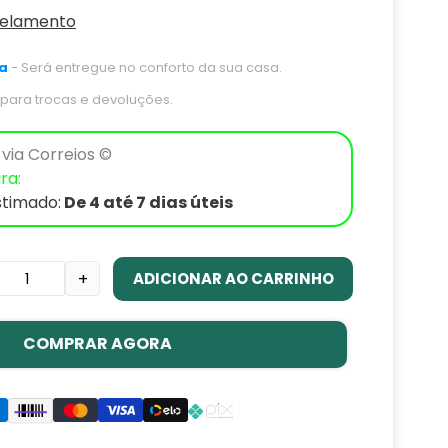
celamento
a
- Será entregue no conforto da sua casa.
s para trocas e devoluções.
via Correios ©
ra:
stimado:
De 4 até 7 dias úteis
ADICIONAR AO CARRINHO
+
COMPRAR AGORA