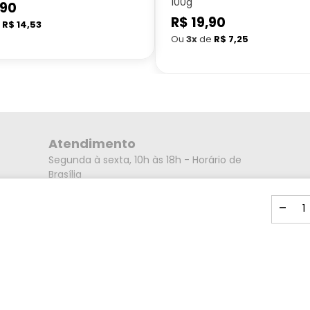
100g
,90
Preço
R$ 19,90
e
R$ 14,53
normal
Ou
3x
de
R$ 7,25
Atendimento
Segunda à sexta, 10h às 18h - Horário de
Brasília
Endereço
-
Rua Alberto Caieiro nº23 - Bairro Villa Branca
- Cidade Jacareí - SP CEP: 12301-080
Mídias Sociais
Formas de pagamento