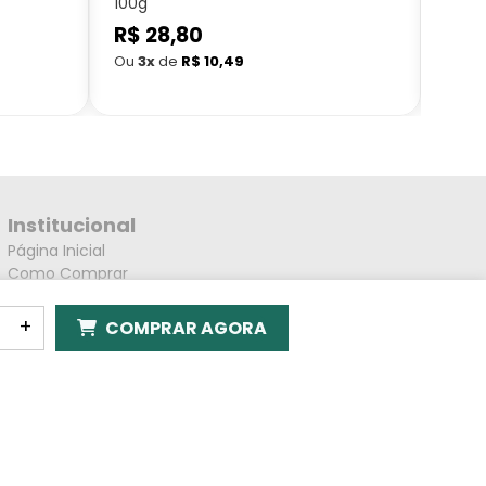
100g
Mart
Preço
R$ 28,80
Preç
R$ 
normal
nor
Ou
3x
de
R$ 10,49
Ou
3
Institucional
Página Inicial
Como Comprar
Política de Envio
Política de Reembolso
+
COMPRAR AGORA
Política de Privacidade
Atacado de Chás e Temperos
Quem Somos
Contato
Troca e Devoluções