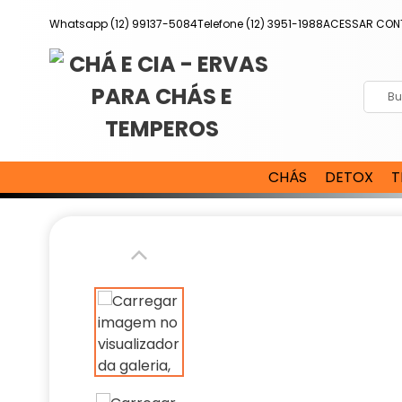
Pular
Whatsapp (12) 99137-5084
Telefone (12) 3951-1988
ACESSAR CON
para
o
conteúdo
CHÁS
DETOX
T