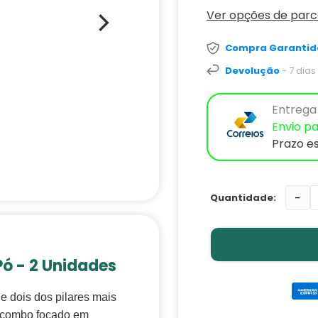
Ver opções de par
Compra Garantid
Devolução
- 7 dia
Entrega 
Envio pa
Prazo e
-
Pó - 2 Unidades
e dois dos pilares mais
 combo focado em