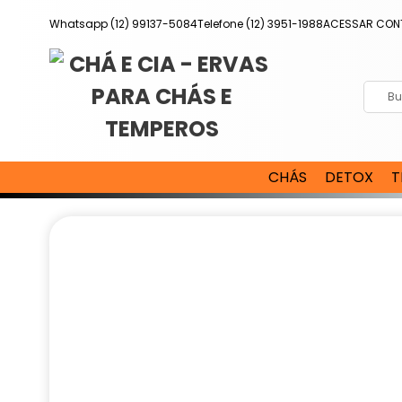
Pular
Whatsapp (12) 99137-5084
Telefone (12) 3951-1988
ACESSAR CON
para
o
conteúdo
CHÁS
DETOX
T