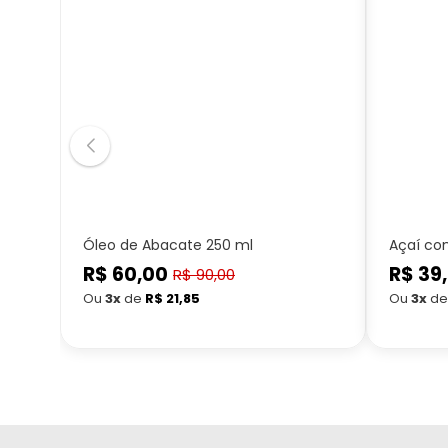
Óleo de Abacate 250 ml
Açaí co
R$ 60,00
Preço
R$ 39
Preço
R$ 90,00
Preço
normal
normal
Ou
3x
de
R$ 21,85
Ou
3x
d
promocional