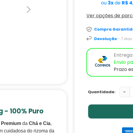
ou
3x
de
R$ 4
Ver opções de par
Compra Garantid
Devolução
- 7 dia
Entrega 
Envio pa
Prazo e
-
 - 100% Puro
ó Premium
da
Chá e Cia
,
em cuidadosa do rizoma da