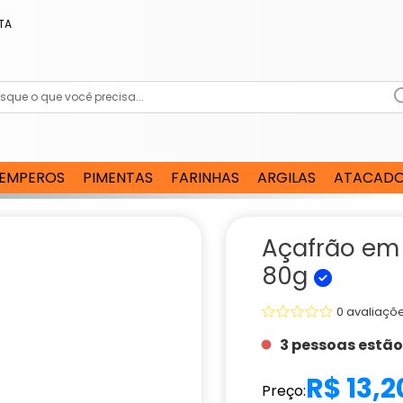
TA
EMPEROS
PIMENTAS
FARINHAS
ARGILAS
ATACAD
Açafrão em
80g
0 avaliaçõ
3 pessoas estão
R$ 13,2
Preço: