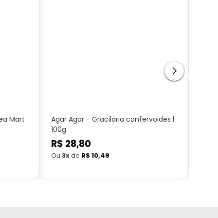
ea Mart
Agar Agar - Gracilária confervoides l
Alcaç
100g
Mart
Preço
R$ 28,80
Preç
R$ 
normal
nor
Ou
3x
de
R$ 10,49
Ou
3