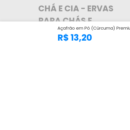
CHÁ E CIA - ERVAS
PARA CHÁS E
Açafrão em Pó (Cúrcuma) Premi
TEMPEROS
R$ 13,20
A Chá e Cia trabalha com os melhores
distribuidores de ervas do Brasil, levando
para o seu cliente a maior variedade de
ervas medicinais e produtos naturais
nacionais e importadas. Referência no
comércio de ervas medicinais e produtos
naturais com a alta qualidade dos produtos
atendendo mais de 100.000 clientes em
todo o Brasil no atacado e também para o
consumidor final. Nós contamos com
grandes fabricantes e distribuidores
(nacional e internacional) que contam
com o certificados de análise de emitidos