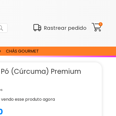
0
Rastrear pedido
O
CHÁS GOURMET
 Pó (Cúrcuma) Premium
es
vendo esse produto agora
0