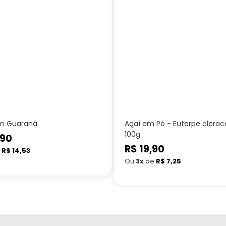
m Guaraná
Açaí em Pó - Euterpe olerac
100g
,90
Preço
R$ 19,90
e
R$ 14,53
normal
Ou
3x
de
R$ 7,25