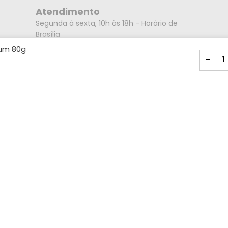
Atendimento
Segunda à sexta, 10h às 18h - Horário de
Brasília
Endereço
um 80g
-
Rua Alberto Caieiro nº23 - Bairro Villa Branca
- Cidade Jacareí - SP CEP: 12301-080
Mídias Sociais
Formas de pagamento
Visa
Master
Amex
Card
ELO
Boleto
Pix