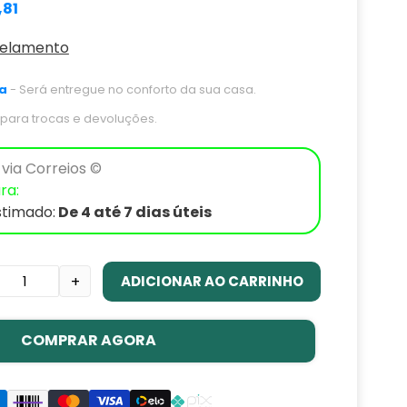
,81
celamento
a
- Será entregue no conforto da sua casa.
s para trocas e devoluções.
via Correios ©
ra:
stimado:
De 4 até 7 dias úteis
ADICIONAR AO CARRINHO
+
COMPRAR AGORA