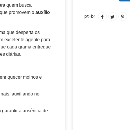
para quem busca
Adicionando
s que promovem o
auxílio
COMPARTIL
TUITAR
IN
pt-br
o
NO
C
produto
FACEBOOK
PI
ao
N
ma que desperta os
seu
PI
m excelente agente para
carrinho
 que cada grama entregue
es diárias.
 enriquecer molhos e
nais, auxiliando no
 garantir a ausência de