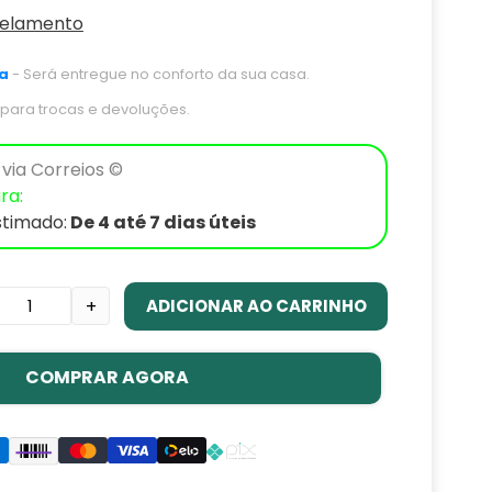
celamento
a
- Será entregue no conforto da sua casa.
s para trocas e devoluções.
via Correios ©
ra:
stimado:
De 4 até 7 dias úteis
ADICIONAR AO CARRINHO
+
COMPRAR AGORA