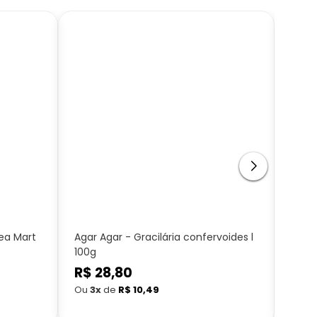
ea Mart
Agar Agar - Gracilária confervoides l
Alcaç
100g
Mart
Preço
R$ 28,80
Preç
R$ 
normal
nor
Ou
3x
de
R$ 10,49
Ou
3