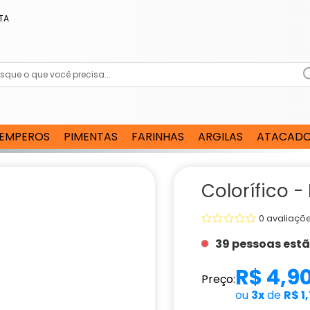
TA
EMPEROS
PIMENTAS
FARINHAS
ARGILAS
ATACAD
Colorífico -
0 avaliaçõ
39 pessoas est
R$ 4,9
Preço:
ou
3x
de
R$ 1