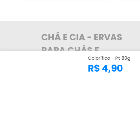
CHÁ E CIA - ERVAS
PARA CHÁS E
Colorífico - Pt 80g
TEMPEROS
R$ 4,90
A Chá e Cia trabalha com os melhores
distribuidores de ervas do Brasil, levando
para o seu cliente a maior variedade de
ervas medicinais e produtos naturais
nacionais e importadas. Referência no
comércio de ervas medicinais e produtos
naturais com a alta qualidade dos produtos
atendendo mais de 100.000 clientes em
todo o Brasil no atacado e também para o