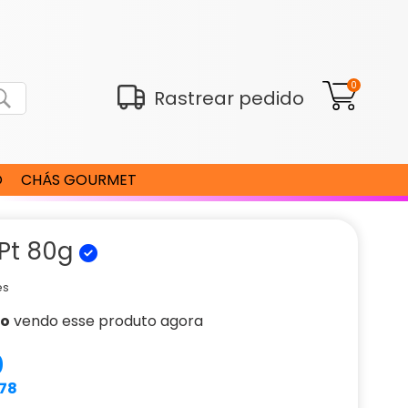
0
Rastrear pedido
O
CHÁS GOURMET
 Pt 80g
es
ão
vendo esse produto agora
0
,78