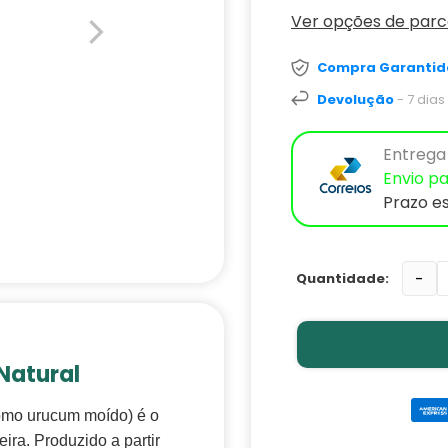
Ver opções de par
Compra Garantid
Devolução
- 7 dia
Entrega 
Envio pa
Prazo e
-
 Natural
mo urucum moído) é o
eira. Produzido a partir