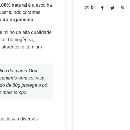
Adicionando
100% natural
é a escolha
COMPARTIL
TUITAR
IN
pt-br
o
NO
C
substituindo corantes
produto
FACEBOOK
PI
io do organismo
.
ao
N
seu
PI
 milho de alta qualidade
carrinho
e cor homogênea,
e atraentes e com um
ífico da marca
Goa
arantindo uma cor viva
do de 80g protege o pó
o mais tempo.
petitosa a diversos