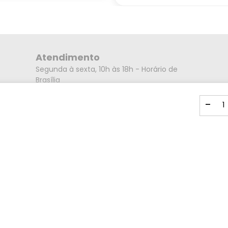
Atendimento
Segunda à sexta, 10h às 18h - Horário de
Brasília
Endereço
-
Rua Alberto Caieiro nº23 - Bairro Villa Branca
- Cidade Jacareí - SP CEP: 12301-080
Mídias Sociais
Formas de pagamento
Visa
Master
Amex
Card