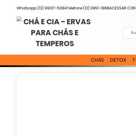
Pular
Whatsapp (12) 99137-5084
Telefone (12) 3951-1988
ACESSAR CON
para
o
conteúdo
CHÁS
DETOX
T