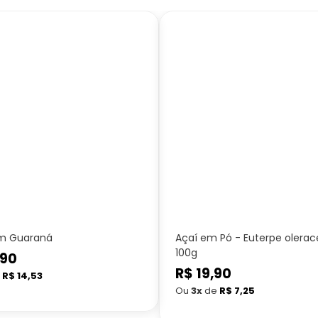
m Guaraná
Açaí em Pó - Euterpe olerac
100g
,90
Preço
R$ 19,90
e
R$ 14,53
normal
Ou
3x
de
R$ 7,25