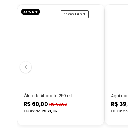
33 % OFF
ESGOTADO
Óleo de Abacate 250 ml
Açaí co
R$ 60,00
Preço
R$ 39
Preço
R$ 90,00
Preço
normal
normal
Ou
3x
de
R$ 21,85
Ou
3x
d
promocional