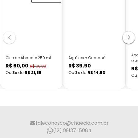
Aça
Óleo de Abacate 250 ml
Açaí com Guaraná
ole
R$ 60,00
R$ 39,90
Preço
Preço
R$ 90,00
R$
Preço
normal
normal
Ou
3x
de
R$ 21,85
Ou
3x
de
R$ 14,53
Ou
promocional
faleconosco@chaecia.com.br
(12) 99137-5084