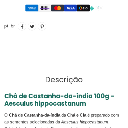
Adicionando
COMPARTILHAR
TUITAR
INCLUIR
pt-br
o
NO
COMO
produto
FACEBOOK
PIN
ao
NO
seu
PINTEREST
carrinho
Descrição
Chá de Castanha-da-índia 100g -
Aesculus hippocastanum
O
Chá de Castanha-da-índia
da
Chá e Cia
é preparado com
as sementes selecionadas da
Aesculus hippocastanum
.