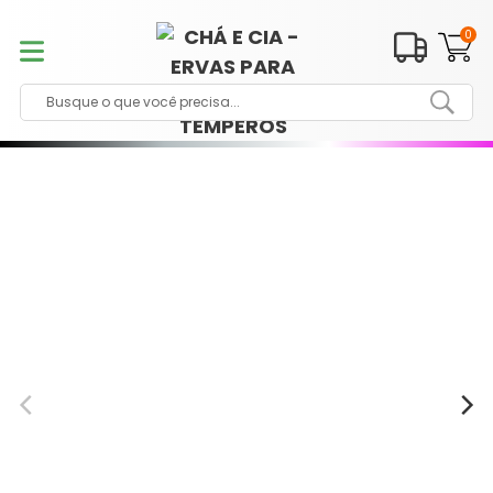
Pular
para
0
o
conteúdo